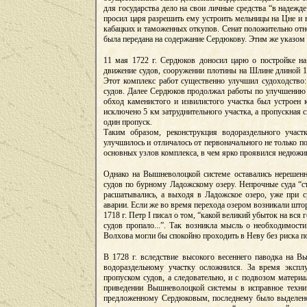
для государства дело на свои личные средства “в надеж
просил царя разрешить ему устроить мельницы на Цне и в
кабацких и таможенных откупов. Сенат положительно отне
была передана на содержание Сердюкову. Этим же указом 
11 мая 1722 г. Сердюков доносил царю о постройке н
движение судов, сооружении плотины на Шлине длиной 10
Этот комплекс работ существенно улучшил судоходство
судов. Далее Сердюков продолжал работы по улучшению у
обход каменистого и извилистого участка был устроен 
исключено 5 км затруднительного участка, а пропускная с
один пропуск.
Таким образом, реконструкция водораздельного участ
улучшилось и отличалось от первоначального не только п
основных узлов комплекса, в чем ярко проявился недюжи
Однако на Вышневолоцкой системе оставались нерешенн
судов по бурному Ладожскому озеру. Непрочные суда “с
расшатывались, а выходя в Ладожское озеро, уже при с
аварии. Если же во время перехода озером возникали штор
1718 г. Петр I писал о том, “какой великий убыток на вся
судов пропало...”. Так возникла мысль о необходимости
Волхова могли бы спокойно проходить в Неву без риска по
В 1728 г. вследствие высокого весеннего паводка на 
водораздельному участку осложнился. За время экспл
пропуском судов, а следовательно, и с подвозом матери
приведении Вышневолоцкой системы в исправное технич
предложенному Сердюковым, последнему было выделено н