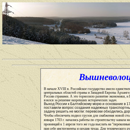
Вышневолоц
В начале XVIII в. Российское государство имело единств
центральных областей страны и Западной Европы Арханге
России странами. А это тормозило развитие экономики, и 
взялся за решение назревших исторических задач.
Выход России к Балтийскому морю и основание в 17
поставили вопрос создания надежных транспортных
задачу решить не могли: перевозки обходились дор
Чтобы обеспечить подвоз грузов для снабжения новой сто
января 1703 г. начались работы по строительству канала
провинций к 1 апреля того же года выслать на “перекопны
при себе инструменты и орудия труда. Для технического р