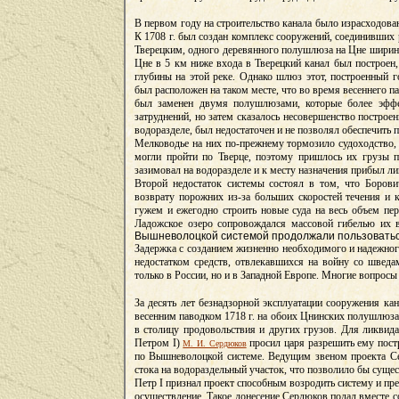
В первом году на строительство канала было израсходова
К 1708 г. был создан комплекс сооружений, соединивших р
Тверецким, одного деревянного полушлюза на Цне шириной
Цне в 5 км ниже входа в Тверецкий канал был построен
глубины на этой реке. Однако шлюз этот, построенный г
был расположен на таком месте, что во время весеннего п
был заменен двумя полушлюзами, которые более эффе
затруднений, но затем сказалось несовершенство построе
водоразделе, был недостаточен и не позволял обеспечить
Мелководье на них по-прежнему тормозило судоходство, и
могли пройти по Тверце, поэтому пришлось их грузы пе
зазимовал на водоразделе и к месту назначения прибыл лиш
Второй недостаток системы состоял в том, что Боров
возврату порожних из-за больших скоростей течения и к
гужем и ежегодно строить новые суда на весь объем пер
Ладожское озеро сопровождался массовой гибелью их в
Вышневолоцкой системой продолжали пользоватьс
Задержка с созданием жизненно необходимого и надежного
недостатком средств, отвлекавшихся на войну со шведа
только в России, но и в Западной Европе. Многие вопрос
За десять лет безнадзорной эксплуатации сооружения ка
весенним паводком 1718 г. на обоих Цнинских полушлюза
в столицу продовольствия и других грузов. Для ликвида
Петром I)
просил царя разрешить ему пост
М. И. Сердюков
по Вышневолоцкой системе. Ведущим звеном проекта Се
стока на водораздельный участок, что позволило бы суще
Петр I признал проект способным возродить систему и пре
осуществление. Такое донесение Сердюков подал вместе со