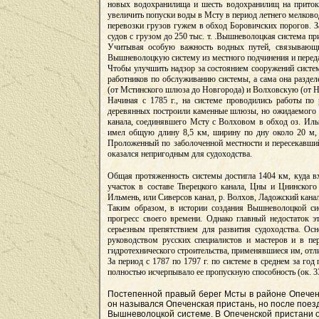
новых водохранилища и шесть водохранилищ на притока
увеличить попуски воды в Мсту в период летнего мелково
перевозки грузов гужем в обход Боровичских порогов. За
судов с грузом до 250 тыс. т. .Вышневолоцкая система пр
Учитывая особую важность водных путей, связывающих
Вышневолоцкую систему из местного подчинения и передал
Чтобы улучшить надзор за состоянием сооружений систем
работников по обслуживанию системы, а сама она разде
(от Мстинского шлюза до Новгорода) и Волховскую (от Н
Начиная с 1785 г., на системе проводились работы по
деревянных построили каменные шлюзы, но ожидаемого ул
канала, соединявшего Мсту с Волховом в обход оз. Иль
имел общую длину 8,5 км, ширину по дну около 20 м, 
Проложенный по заболоченной местности и пересекавший 
оказался непригодным для судоходства.
Общая протяженность системы достигла 1404 км, куда вх
участок в составе Тверецкого канала, Цны и Цнинского 
Ильмень, или Сиверсов канал, р. Волхов, Ладожский кана
Таким образом, в истории создания Вышневолоцкой сис
прогресс своего времени. Однако главный недостаток 
серьезным препятствием для развития судоходства. О
руководством русских специалистов и мастеров и в п
гидротехнического строительства, применявшиеся им, отл
За период с 1787 по 1797 г. по системе в среднем за год
полностью исчерпывало ее пропускную способность (ок. 33
Постепенной правый берег Мсты в районе Опечен
он назывался Опеченская пристань, но после поезд
Вышневолоцкой системе. В Опеченской пристани о