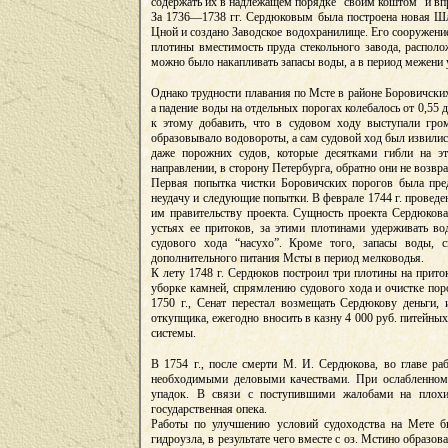
содержать их в надлежащем порядке “своим коштом” и впре
За 1736—1738 гг. Сердюковым была построена новая Шл
Цной и создано Заводское водохранилище. Его сооружени
плотины вместимость пруда стекольного завода, распо
можно было накапливать запасы воды, а в период межени 
Однако трудности плавания по Мсте в районе Боровичских
а падение воды на отдельных порогах колебалось от 0,55 
к этому добавить, что в судовом ходу выступали гро
образовывало водовороты, а сам судовой ход был извилис
даже порожних судов, которые десятками гибли на э
направлении, в сторону Петербурга, обратно они не возвр
Первая попытка чистки Боровичских порогов была пред
неудачу и следующие попытки. В феврале 1744 г. проведе
им правительству проекта. Сущность проекта Сердюков
устьях ее притоков, за этими плотинами удерживать 
судового хода “насухо”. Кроме того, запасы воды, с
дополнительного питания Мсты в период мелководья.
К лету 1748 г. Сердюков построил три плотины на прито
уборке камней, спрямлению судового хода и очистке поро
1750 г., Сенат перестал возмещать Сердюкову деньги, 
откупщика, ежегодно вносить в казну 4 000 руб. питейн
системы.
В 1754 г., после смерти М. И. Сердюкова, во главе р
необходимыми деловыми качествами. При ослабленном 
упадок. В связи с поступившими жалобами на плохи
государственная опека.
Работы по улучшению условий судоходства на Мете бы
гидроузла, в результате чего вместе с оз. Мстино образ