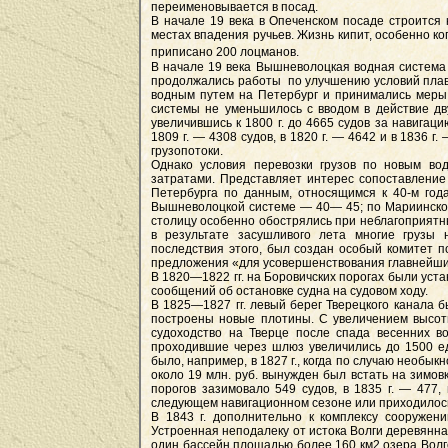
переименовывается в посад.
В начале 19 века в Опеченском посаде строится
местах впадения ручьев. Жизнь кипит, особенно к
приписано 200 лоцманов.
В начале 19 века Вышневолоцкая водная система
продолжались работы по улучшению условий плав
водным путем на Петербург и принимались меры
системы не уменьшилось с вводом в действие дв
увеличившись к 1800 г. до 4665 судов за навигаци
1809 г. — 4308 судов, в 1820 г. — 4642 и в 1836 
грузопотоки.
Однако условия перевозки грузов по новым в
затратами. Представляет интерес сопоставление
Петербурга по данным, относящимся к 40-м года
Вышневолоцкой системе — 40— 45; по Мариинской
столицу особенно обострялись при неблагоприятных
в результате засушливого лета многие грузы 
последствия этого, был создан особый комитет 
предложения «для усовершенствования главнейши
В 1820—1822 гг. на Боровичских порогах были уст
сообщений об остановке судна на судовом ходу.
В 1825—1827 гг. левый берег Тверецкого канала 
построены новые плотины. С увеличением высот
судоходство на Тверце после спада весенних в
проходившие через шлюз увеличились до 1500 ед
было, например, в 1827 г., когда по случаю необык
около 19 млн. руб. вынужден был встать на зимовк
порогов зазимовало 549 судов, в 1835 г. — 477, 
следующем навигационном сезоне или приходилось
В 1843 г. дополнительно к комплексу сооруже
Устроенная неподалеку от истока Волги деревянн
один бассейн площадью более 160 км2 озера Волго